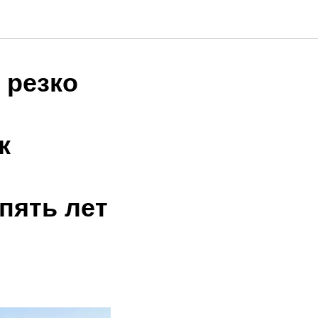
 резко
к
пять лет