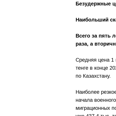
Безудержные це
Наибольший ска
Всего за пять 
раза, а вторичн
Средняя цена 1 
тенге в конце 20
по Казахстану.
Наиболее резкое
начала военного
миграционных по
уже 437,4 тыс. т