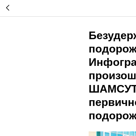
Безудер
подорож
Инфогра
произош
ШАМСУТД
первичн
подоро