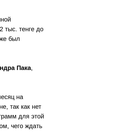
чной
2 тыс. тенге до
кже был
ндра Пака
,
месяц на
е, так как нет
ограмм для этой
ом, чего ждать